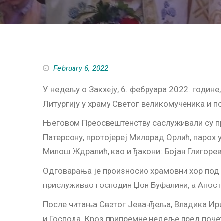
February 6, 2022
У недељу о Закхеју, 6. фебруара 2022. годин
Литургију у храму Светог великомученика и п
Његовом Преосвештенству саслуживали су про
Патерсону, протојереј Милорад Орлић, парох
Милош Ждралић, као и ђакони: Бојан Глигоре
Одговарања је произносио храмовни хор под 
прислуживао господин Џон Буфалини, а Апост
После читања Светог Јеванђеља, Владика Ири
и Господа. Кроз припремне недеље пред почет