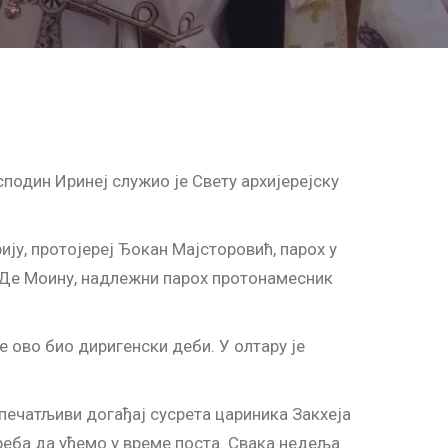
подин Иринеј служио је Свету архијерејску
у, протојереј Ђокан Мајсторовић, парох у
у Де Моину, надлежни парох протонамесник
ово био диригенски деби. У олтару је
печатљиви догађај сусрета цариника Закхеја
реба да уђемо у време поста. Свака недеља