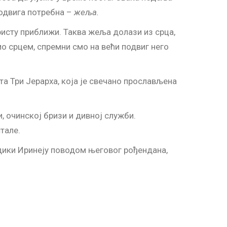
подвига потребна –
жеља.
ристу приближи. Таква жеља долази из срца,
мо срцем, спремни смо на већи подвиг него
а Три Јерарха, која је свечано прослављена
 очинској бризи и дивној служби.
тале.
адики Иринеју поводом његовог рођендана,