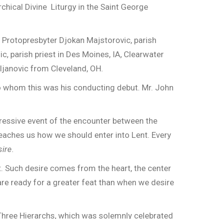
chical Divine Liturgy in the Saint George
, Protopresbyter Djokan Majstorovic, parish
ic, parish priest in Des Moines, IA, Clearwater
ljanovic from Cleveland, OH.
to whom this was his conducting debut. Mr. John
mpressive event of the encounter between the
eaches us how we should enter into Lent. Every
sire
.
t. Such desire comes from the heart, the center
we are ready for a greater feat than when we desire
 Three Hierarchs, which was solemnly celebrated