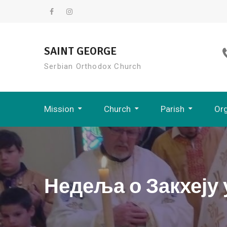
Skip
to
Facebook
Instagram
content
SAINT GEORGE
Serbian Orthodox Church
Mission
Church
Parish
Org
Eastern American Diocese
Saint George Serbian Orthodox Church
Folklore Group 
Недеља о Закхеју