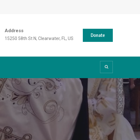
Address
Donate
15250 58th St N, Clearwater, FL, US