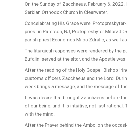
On the Sunday of Zacchaeus, February 6, 2022, H
Serbian Orthodox Church in Clearwater.
Concelebrating His Grace were: Protopresbyter-s
priest in Paterson, NJ, Protopresbyter Milorad Or
parish priest Economos Milos Zdralic, as well a
The liturgical responses were rendered by the p
Bufalini served at the altar, and the Apostle was
After the reading of the Holy Gospel, Bishop Iri
customs officers Zacchaeus and the Lord. During
week brings a message, and the message of the t
It was desire that brought Zacchaeus before the
of our being, and it is intuitive, not just ration
with the mind.
After the Prayer behind the Ambo, on the occasi