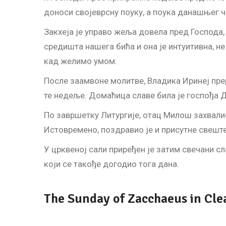
доноси својеврсну поуку, а поука данашњег ч
Закхеја је управо жеља довела пред Господа,
средишта нашега бића и она је интуитивна, н
кад желимо умом.
После заамвоне молитве, Владика Иринеј прер
те недеље. Домаћица славе била је госпођа Д
По завршетку Литургије, отац Милош захвали
Истовремено, поздравио је и присутне свеште
У црквеној сали приређен је затим свечани с
који се такође догодио тога дана.
The Sunday of Zacchaeus in Cl