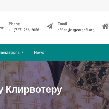
Phone
Email
+1 (727) 266-2058
office@stgeorgefl.org
anizations
News
Bistra Voda
 у Клирвотеру