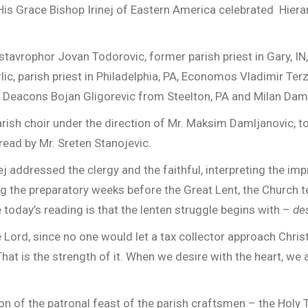
is Grace Bishop Irinej of Eastern America celebrated Hierar
tavrophor Jovan Todorovic, former parish priest in Gary, IN
lic, parish priest in Philadelphia, PA, Economos Vladimir Terz
s Deacons Bojan Gligorevic from Steelton, PA and Milan Dam
arish choir under the direction of Mr. Maksim Damljanovic, 
 read by Mr. Sreten Stanojevic.
nej addressed the clergy and the faithful, interpreting the i
 the preparatory weeks before the Great Lent, the Church t
oday’s reading is that the lenten struggle begins with –
de
 Lord, since no one would let a tax collector approach Chris
al. That is the strength of it. When we desire with the heart, 
on of the patronal feast of the parish craftsmen – the Holy