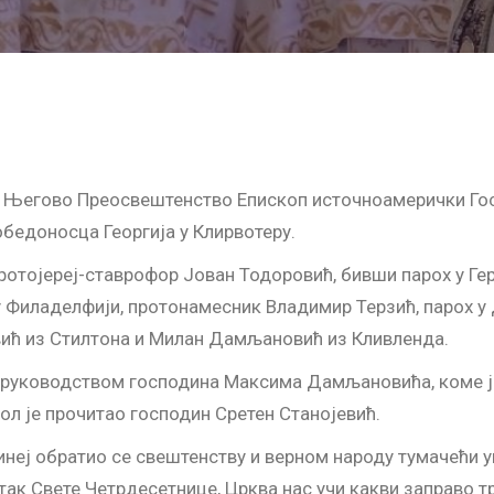
е, Његово Преосвештенство Епископ источноамерички Гос
обедоносца Георгија у Клирвотеру.
тојереј-ставрофор Јован Тодоровић, бивши парох у Гериј
 у Филаделфији, протонамесник Владимир Терзић, парох 
вић из Стилтона и Милан Дамљановић из Кливленда.
руководством господина Максима Дамљановића, коме је 
ол је прочитао господин Сретен Станојевић.
неј обратио се свештенству и верном народу тумачећи у
ак Свете Четрдесетнице, Црква нас учи какви заправо т