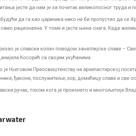
итања јесте да нам је за почетак великопосног труда и 
 будући да га као цариника нико не би пропустио да се Х
е само рационална. У томе и јесте њена снага. Када жели
езао је славски колач поводом занатлијске славе – Свет
анијела Косорић са својим укућанима.
о је Његовом Преосвештенству на архипастирској посети,
нике, ђаконе, послужитеље, хор, домаћицу славе и све ос
лавски ручак, током кога је произнето и многољетије Вл
earwater