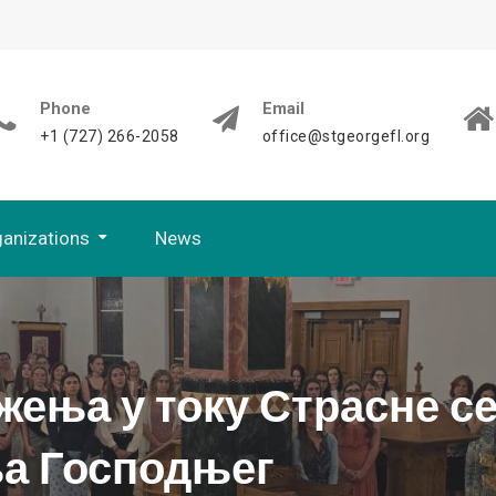
Phone
Email
+1 (727) 266-2058
office@stgeorgefl.org
anizations
News
Bistra Voda
жења у току Страсне с
а Господњег