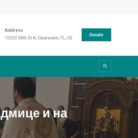
Address
Donate
15250 58th St N, Clearwater, FL, US
едмице и на