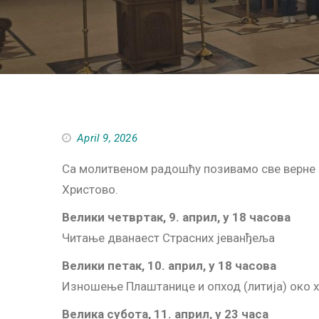
April 9, 2026
Са молитвеном радошћу позивамо све верне 
Христово.
Велики четвртак, 9. април, у 18 часова
Читање дванаест Страсних јеванђеља
Велики петак, 10. април, у 18 часова
Изношење Плаштанице и опход (литија) око 
Велика субота, 11. април, у 23 часа