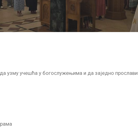
да узму учешћа у богослужењима и да заједно прослав
храма