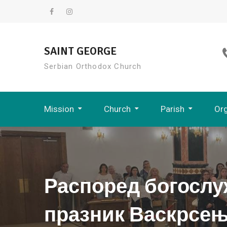
Skip
to
Facebook
Instagram
content
SAINT GEORGE
Serbian Orthodox Church
Mission
Church
Parish
Org
Eastern American Diocese
Saint George Serbian Orthodox Church
Folklore Group 
Распоред богослу
празник Васкрсењ