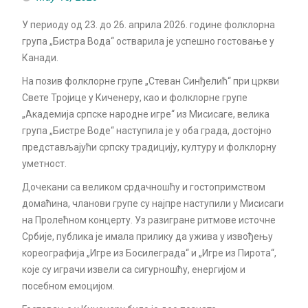
У периоду од 23. до 26. априла 2026. године фолклорна
група „Бистра Вода“ остварила је успешно гостовање у
Канади.
На позив фолклорне групе „Стеван Синђелић“ при цркви
Свете Тројице у Киченеру, као и фолклорне групе
„Академија српске народне игре“ из Мисисаге, велика
група „Бистре Воде“ наступила је у оба града, достојно
представљајући српску традицију, културу и фолклорну
уметност.
Дочекани са великом срдачношћу и гостопримством
домаћина, чланови групе су најпре наступили у Мисисаги
на Пролећном концерту. Уз разигране ритмове источне
Србије, публика је имала прилику да ужива у извођењу
кореографија „Игре из Босилеграда“ и „Игре из Пирота“,
које су играчи извели са сигурношћу, енергијом и
посебном емоцијом.