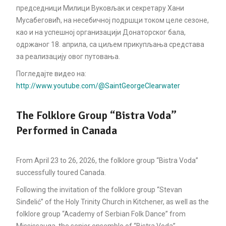
председници Милици Вуковљак и секретару Хани
Мусабеговић, на несебичној подршци током целе сезоне,
као и на успешној организацији Донаторског бала,
одржаног 18. априла, са циљем прикупљања средстава
за реализацију овог путовања.
Погледајте видео на:
http://www.youtube.com/@SaintGeorgeClearwater
The Folklore Group “Bistra Voda”
Performed in Canada
From April 23 to 26, 2026, the folklore group “Bistra Voda”
successfully toured Canada.
Following the invitation of the folklore group “Stevan
Sinđelić” of the Holy Trinity Church in Kitchener, as well as the
folklore group “Academy of Serbian Folk Dance” from