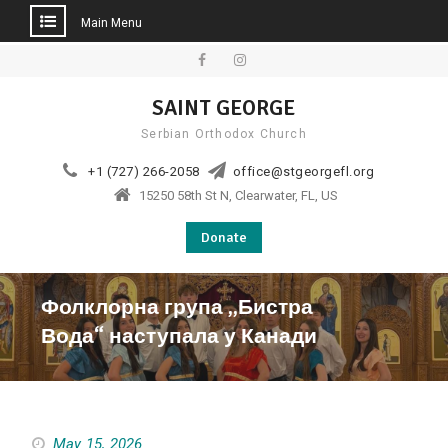
Main Menu
Skip
to
Facebook
Instagram
SAINT GEORGE
content
Serbian Orthodox Church
+1 (727) 266-2058
office@stgeorgefl.org
15250 58th St N, Clearwater, FL, US
Donate
Фолклорна група „Бистра
Вода“ наступала у Канади
May 15, 2026