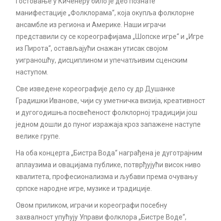
Гостовање у Киченеру било је део познате
манифестације „Фолклорама“, која окупља фолклорне
ансамбле из региона и Америке. Наши играчи
представили су се кореографијама „Шопске игре“ и „Игре
из Пирота“, остављајући снажан утисак својом
уиграношћу, дисциплином и упечатљивим сценским
наступом.
Све изведене кореографије дело су др Душанке
Градишки Иванове, чији су уметничка визија, креативност
и дугогодишња посвећеност фолклорној традицији још
једном дошли до пуног изражаја кроз запажене наступе
велике групе.
На оба концерта „Бистра Вода“ награђена је дуготрајним
аплаузима и овацијама публике, потврђујући висок ниво
квалитета, професионализма и љубави према очувању
српске народне игре, музике и традиције.
Овом приликом, играчи и кореографи посебну
захвалност упућују Управи фолклора „Бистре Воде“,