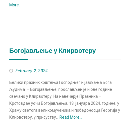
More…
Богојављење у Клирвотеру
February 2, 2024
Велики празник крштења Господњег и јављања Бога
људима – Богојављење, прослављен је и ове године
свечано у Клирвотеру. На навечерје Празника –
Крстовдан уочи Богојављења, 18. јануара 2024. године, у
Храму светога великомученика и победоносца Георгија у
Клирвотеру, у присуству…
Read More…