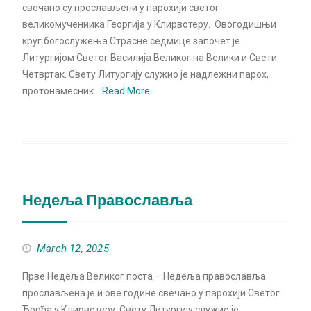
свечано су прослављени у парохији светог
великомучениика Георгија у Клирвотеру. Овогодишњи
круг богослужења Страсне седмице започет је
Литургијом Светог Василија Великог на Велики и Свети
Четвртак. Свету Литургију служио је надлежни парох,
протонамесник…
Read More…
Недеља Православља
March 12, 2025
Прве Недеља Великог поста – Недеља православља
прослављена је и ове године свечано у парохији Светог
Ђорђа у Клирвотеру. Свету Литургију служио је