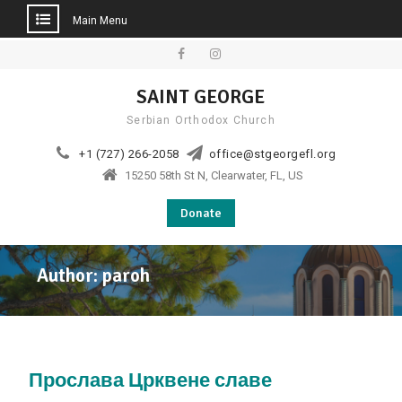
Main Menu
Skip
to
Facebook
Instagram
SAINT GEORGE
content
Serbian Orthodox Church
+1 (727) 266-2058
office@stgeorgefl.org
15250 58th St N, Clearwater, FL, US
Donate
Author:
paroh
Прослава Црквене славе