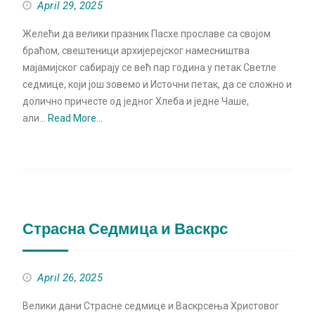
April 29, 2025
Желећи да велики празник Пасхе прославе са својом
браћом, свештеници архијерејског намесништва
мајамијског сабирају се већ пар година у петак Светле
седмице, који још зовемо и Источни петак, да се сложно и
долично причесте од једног Хлеба и једне Чаше,
али…
Read More…
Страсна Седмица и Васкрс
April 26, 2025
Велики дани Страсне седмице и Васкрсења Христовог