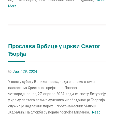
надлежни парох, протонамесник Милош Ждралић,…
Read
More…
Прослава Врбице у цркви Светог
Ђорђа
April 29, 2024
У шесту суботу Великог поста, када славимо спомен
васкрсења Христовог пријатеља Лазара
четвородневног, 27. априла 2024. године, свету Литургију
у храму светога великомученика и победоносца Георгија
служио је надлежни парох – протонамесник Милош
Ждралић. На служби су појале госпођа Миланка…
Read