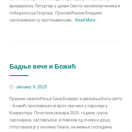
архијерејску Литургију у цркви Светог великомученика и
победоносца Георгија. Преосвећеном Владики
саслуживали су протонамесник…
Read More…
Бадње вече и Божић
January 9, 2025
Празник оваплоћења Сина Божијег и јављања Бога свету
– Божић, прослављен је врло свечано у парохији у
Клирвотеру. Почетком јануара 2025. године, група
парохијана, састављена углавном од очева и деце,
отпутовала је у околину Окале, на имање господина