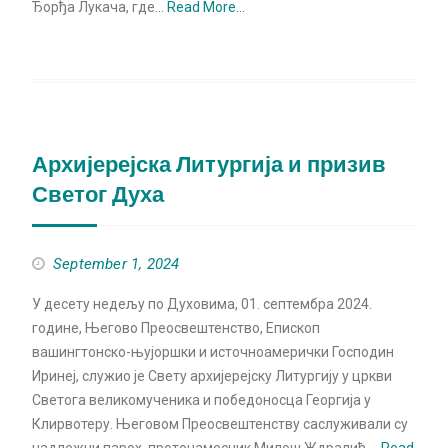
Ђорђа Лукача, где…
Read More…
Архијерејска Литургија и призив
Светог Духа
September 1, 2024
У десету недељу по Духовима, 01. септембра 2024.
године, Његово Преосвештенство, Епископ
вашингтонско-њујоршки и источноамерички Господин
Иринеј, служио је Свету архијерејску Литургију у цркви
Светога великомученика и победоносца Георгија у
Клирвотеру. Његовом Преосвештенству саслуживали су