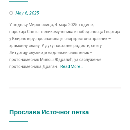
May 6, 2025
У недељу Мироносица, 4. маја 2025. године,
парохија Светог великомученика и победоносца Георгија
у Клирвотеру, прославила је свој престони празник –
храмовну славу. У духу пасхалне радости, свету
Литургију служио је надлежни свештеник –
протонамесник Милош Ждралић, уз саслужење
протонамесника Драган…
Read More…
Прослава Источног петка