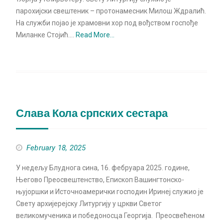
парохијски свештеник – протонамесник Милош Ждралић.
На служби појао је храмовни хор под вођством госпође
Миланке Стојић.…
Read More…
Слава Кола српских сестара
February 18, 2025
У недељу Блуднога сина, 16. фебруара 2025. године,
Његово Преосвештенство, Епископ Вашингтонско-
њујоршки и Источноамерички господин Иринеј служио је
Свету архијерејску Литургију у цркви Светог
великомученика и победоносца Георгија. Преосвећеном