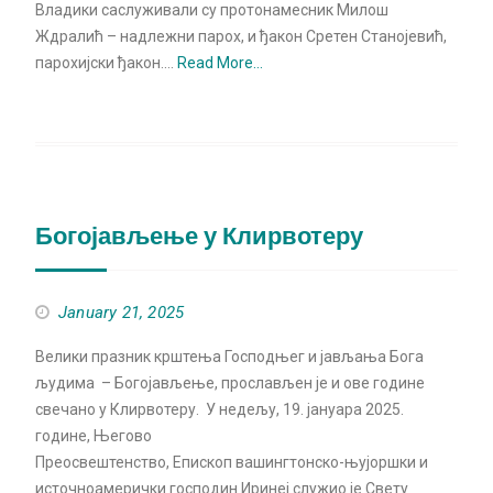
Владики саслуживали су протонамесник Милош
Ждралић – надлежни парох, и ђакон Сретен Станојевић,
парохијски ђакон.…
Read More…
Богојављење у Клирвотеру
January 21, 2025
Велики празник крштења Господњег и јављања Бога
људима – Богојављење, прослављен је и ове године
свечано у Клирвотеру. У недељу, 19. јануара 2025.
године, Његово
Преосвештенство, Епископ вашингтонско-њујоршки и
источноамерички господин Иринеј служио је Свету